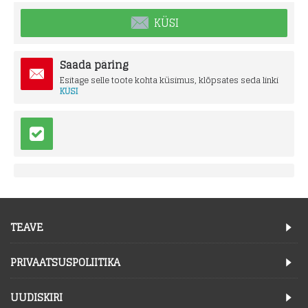
KÜSI
Saada päring
Esitage selle toote kohta küsimus, klõpsates seda linki
KÜSI
TEAVE
PRIVAATSUSPOLIITIKA
UUDISKIRI