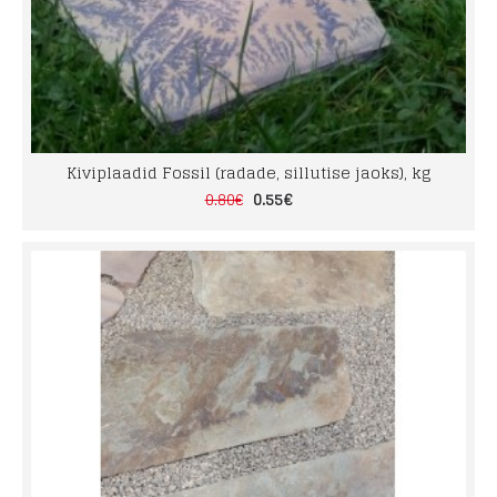
Kiviplaadid Fossil (radade, sillutise jaoks), kg
0.55€
0.80€