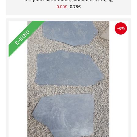
0.75€
0.90€
-6%
E-HIND