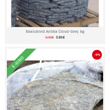
Kaalukivid Antika Cloud-Grey, kg
0.85€
0.90€
-6%
E-HIND