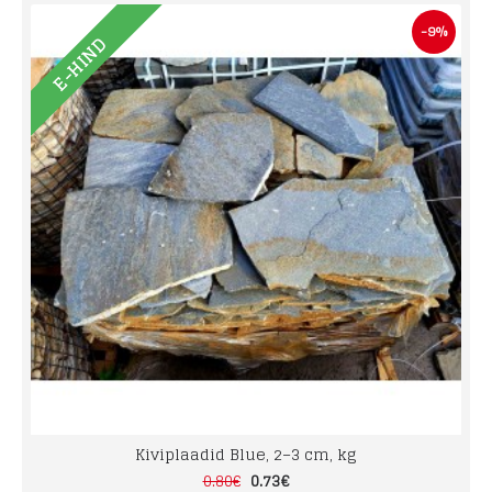
-9%
E-HIND
Kiviplaadid Blue, 2–3 cm, kg
0.73€
0.80€