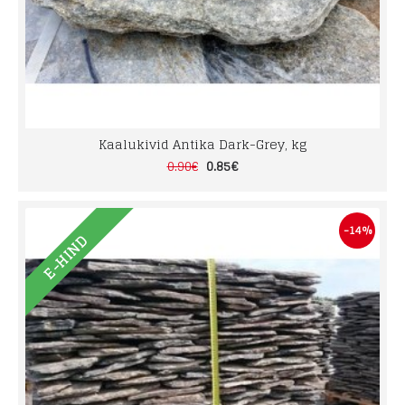
Kaalukivid Antika Dark-Grey, kg
0.85€
0.90€
-14%
E-HIND