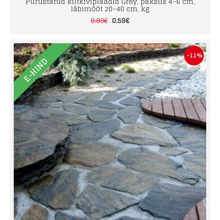
Purustatud kiltkiviplaadid Grey, paksus 4–6 cm,
läbimõõt 20–40 cm, kg
0.59€
0.89€
-11%
E-HIND