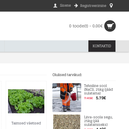
Sisene
Registreerimine
0 toode(t) - 0.00€
KONTAKTID
Olulised tarvikud:
Tehniline sool
(NaCl), 25kg (jääd
sulatama)
5.79€
7.49€
Liiva-soola segu,
25kg (jää
Taimsed väetised
sulatamiseks)