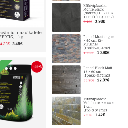
Kiltkiviplaadid
Monte Black
(Natural) 15 × 60 ×
1 cm (1tk=0,09m2)
2.96€
4.49€
väetis maasikatele
FERTIS, 1 kg
Paneel Mustang 15
× 60 cm, (S-
3.49€
4.33€
kujuline),
(1pakk=0,54m2)
10.90€
19.23€
-25%
Paneel Black Matt
D
15 × 60 cm
(1pakk=0,72m2)
22.97€
33.90€
Kiltkiviplaadid
Multicolor 7 × 60 ×
1 cm,
(1tk=0,042m2)
1.42€
2.31€