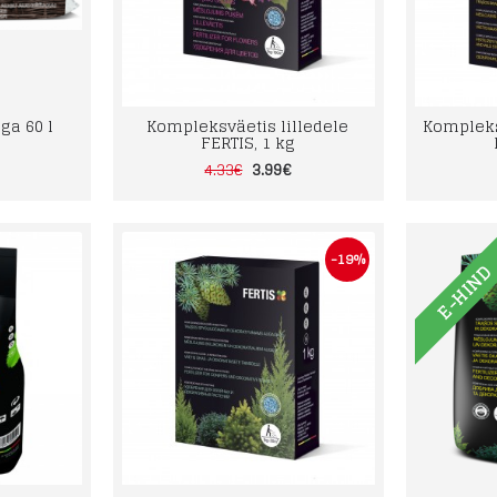
ga 60 l
Kompleksväetis lilledele
Kompleks
FERTIS, 1 kg
3.99€
4.33€
-19%
E-HIN