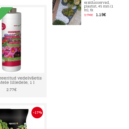
eraldusservad,
plastist, 45 mm (1
m), tk
1.19€
1.74€
D
reeritud vedelväetis
tele lilledele, 1 l
2.77€
-17%