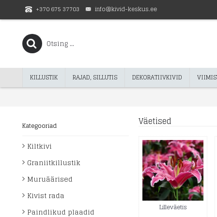
+370 675 37703
info@kivid-keskus.ee
KILLUSTIK
RAJAD, SILLUTIS
DEKORATIIVKIVID
VIIMIS
Väetised
Kategooriad
Kiltkivi
Graniitkillustik
Muruäärised
Kivist rada
Lilleväetis
Paindlikud plaadid