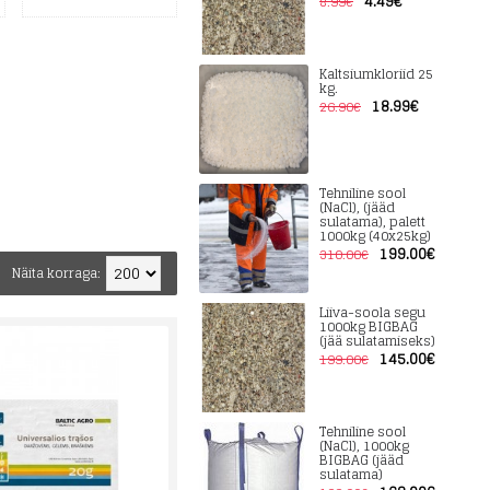
4.49€
8.99€
Kaltsiumkloriid 25
kg.
18.99€
26.90€
Tehniline sool
(NaCl), (jääd
sulatama), palett
1000kg (40x25kg)
199.00€
310.00€
Näita korraga:
Liiva-soola segu
1000kg BIGBAG
(jää sulatamiseks)
145.00€
199.00€
Tehniline sool
(NaCl), 1000kg
BIGBAG (jääd
sulatama)