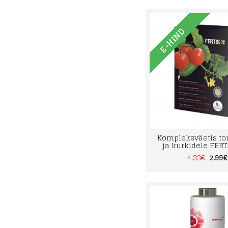
E-HIND
Kompleksväetis to
ja kurkidele FERTI
2.99€
4.33€