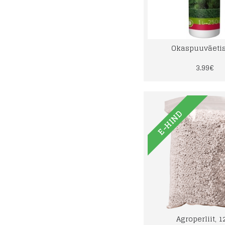
Okaspuuväetis,
3.99€
E-HIND
Agroperliit, 1