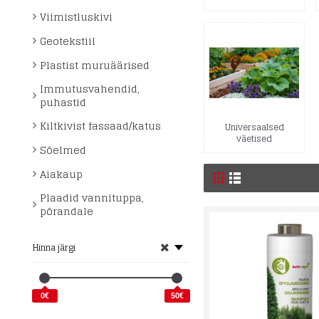
Viimistluskivi
Geotekstiil
Plastist muruäärised
Immutusvahendid,
puhastid
Kiltkivist fassaad/katus
Universaalsed
väetised
Sõelmed
Aiakaup
Plaadid vannituppa,
põrandale
Hinna järgi
0€
50€