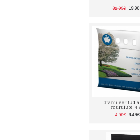
19.9
32.99€
Granuleeritud ai
murulubi, 4 
3.49€
4.99€