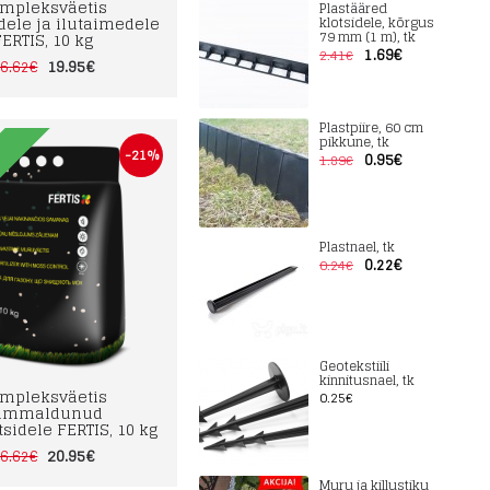
mpleksväetis
Plastääred
ele ja ilutaimedele
klotsidele, kõrgus
79 mm (1 m), tk
FERTIS, 10 kg
1.69€
2.41€
19.95€
6.62€
Plastpiire, 60 cm
pikkune, tk
-21%
0.95€
1.89€
D
Plastnael, tk
0.22€
0.24€
Geotekstiili
kinnitusnael, tk
mpleksväetis
0.25€
ammaldunud
sidele FERTIS, 10 kg
20.95€
6.62€
Muru ja killustiku