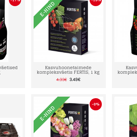
E-HIND
 väetised
Kasvuhoonetaimede
Kasv
g
kompleksväetis FERTIS, 1 kg
kompleks
3.49€
4.33€
-8%
E-HIND