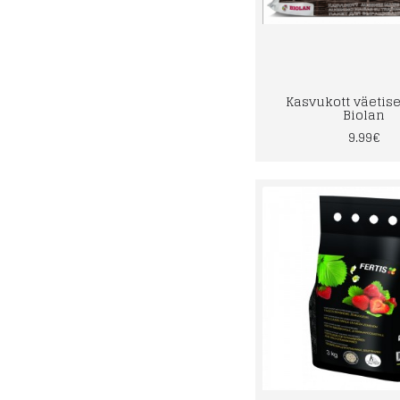
Kasvukott väetise
Biolan
9.99€