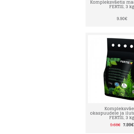
Kompleksväetis ma
FERTIS, 3 k
9.90€
Kompleksväe
okaspuudele ja ilu
FERTIS, 3 k
7.99€
9.68€