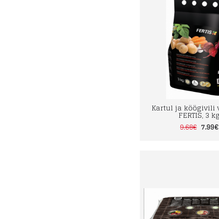
Kartul ja köögivili
FERTIS, 3 k
7.99€
9.68€