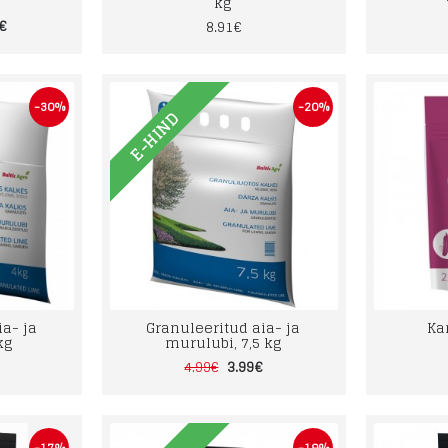
kg
0€
8.91€
-30%
-20%
E-HIND
a- ja
Granuleeritud aia- ja
Ka
kg
murulubi, 7,5 kg
3.99€
4.99€
-17%
-19%