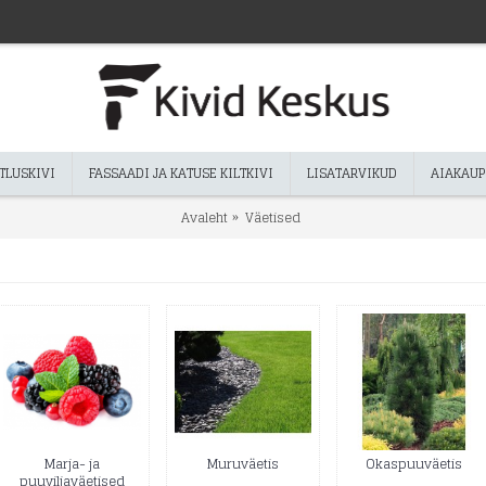
TLUSKIVI
FASSAADI JA KATUSE KILTKIVI
LISATARVIKUD
AIAKAUP
Avaleht
Väetised
Marja- ja
Muruväetis
Okaspuuväetis
puuviljaväetised