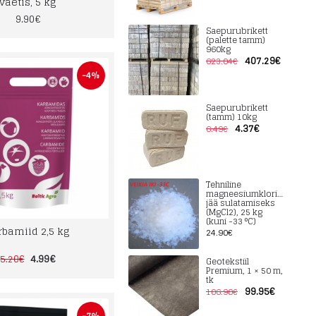
väetis, 5 kg
9.90€
Saepurubrikett
(palette tamm)
960kg
407.29€
623.04€
-4%
Saepurubrikett
(tamm) 10kg
4.37€
6.49€
Tehniline
magneesiumkloriid
jää sulatamiseks
(MgCl2), 25 kg
(kuni -33 °C)
rbamiid 2,5 kg
24.90€
4.99€
5.20€
Geotekstiil
Premium, 1 × 50 m,
tk
99.95€
106.90€
-7%