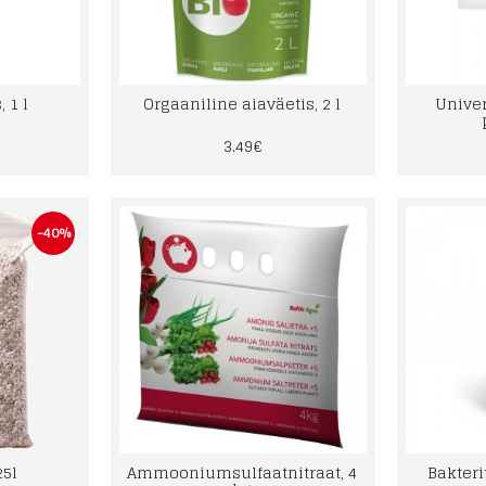
 1 l
Orgaaniline aiaväetis, 2 l
Univer
3.49€
-40%
25l
Ammooniumsulfaatnitraat, 4
Bakter