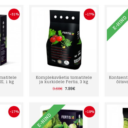
-31%
-17%
E-HIN
matitele
Kompleksväetis tomatitele
Kontsent
S, 1 kg
ja kurkidele Fertis, 3 kg
õitsva
7.99€
9.68€
-17%
-19%
E-HIND