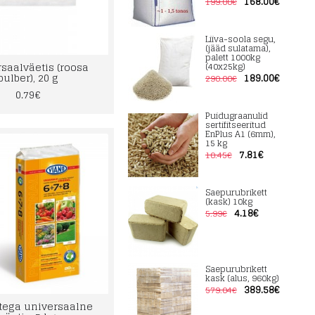
168.00€
199.00€
Liiva-soola segu,
(jääd sulatama),
palett 1000kg
saalväetis (roosa
(40x25kg)
pulber), 20 g
189.00€
290.00€
0.79€
Puidugraanulid
sertifitseeritud
EnPlus A1 (6mm),
15 kg
7.81€
10.45€
Saepurubrikett
(kask) 10kg
4.18€
5.99€
Saepurubrikett
kask (alus, 960kg)
389.58€
579.04€
itega universaalne