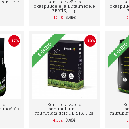
asikatele
Kompleksväetis
Ko
g
okaspuudele ja ilutaimedele
okaspuud
FERTIS, 1 kg
3.49€
4.33€
2
-17%
-19%
E-HIND
E-HIN
tis
Kompleksväetis
Ko
taimedele
sammaldunud
s
g
muruplatsidele FERTIS, 1 kg
muruplat
3.49€
4.33€
2