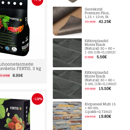
Geotekstiil
Premium Plius,
1,15 × 10 m, tk
42.25€
55.00€
Kiltkiviplaadid
Monte Black
(Natural) 30 × 60 ×
1 cm (1tk=0,18m2)
5.56€
8.99€
uhoonetaimede
väetis FERTIS, 3 kg
Kiltkiviplaadid
8.99€
9.68€
Monte Black
(Natural) 30 × 60 ×
3 cm, (1tk=0,18m2)
15.50€
20.90€
-19%
Kivipaneel Multi 15
× 60 cm,
(1pakk=0,72m2)
19.80€
29.45€