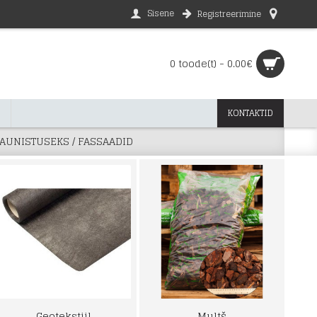
Sisene
Registreerimine
0 toode(t) - 0.00€
KONTAKTID
AUNISTUSEKS / FASSAADID
Geotekstiil
Multš