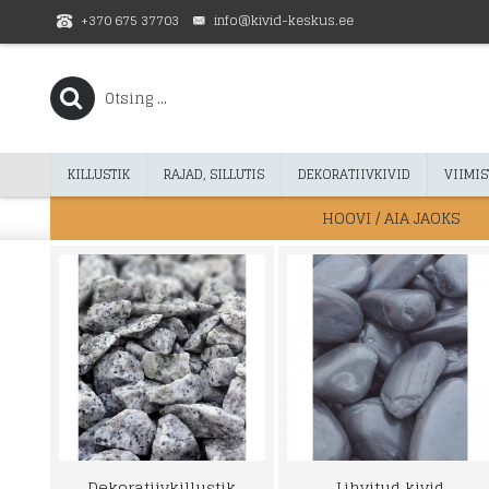
+370 675 37703
info@kivid-keskus.ee
KILLUSTIK
RAJAD, SILLUTIS
DEKORATIIVKIVID
VIIMIS
HOOVI / AIA JAOKS
Dekoratiivkillustik
Lihvitud kivid