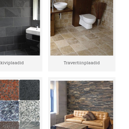
tkiviplaadid
Travertiinplaadid