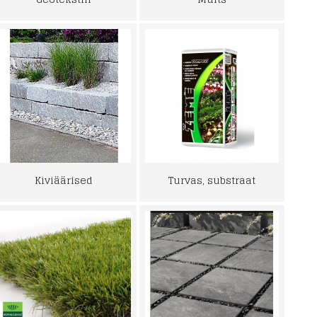
Kiviäärised
Turvas, substraat