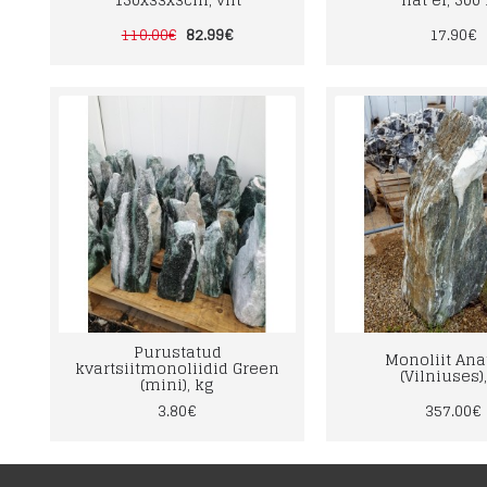
82.99€
17.90€
110.00€
Purustatud
Monoliit Ana
kvartsiitmonoliidid Green
(Vilniuses),
(mini), kg
3.80€
357.00€