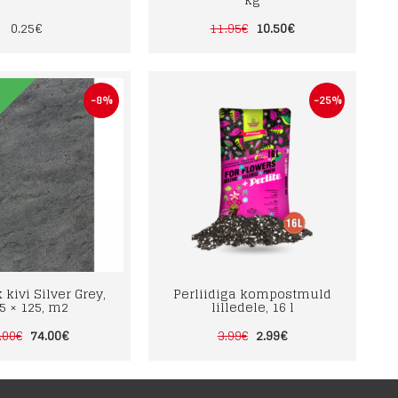
0.25€
10.50€
11.95€
-8%
-25%
 kivi Silver Grey,
Perliidiga kompostmuld
5 × 125, m2
lilledele, 16 l
74.00€
2.99€
.00€
3.99€