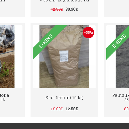
39.90€
42.90€
-35%
E-HIND
E-HIND
tolia
Paindlik
Süsi (tamm) 10 kg
 tk
26
12.99€
19.99€
80