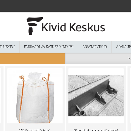
TLUSKIVI
FASSAADI JA KATUSE KILTKIVI
LISATARVIKUD
AIAKAUP
K
Väikesed kivid
Plastist muruäärised