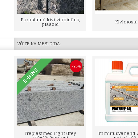
Purustatud kivi viimistlus,
Kivimosai
plaadid
VÕITE KA MEELDIDA:
-25%
E-HIND
Trepiastmed Light Grey
Immutusvahend W
150x33x3cm, vnt
nat ef, 500