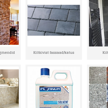
egmendid
Kiltkivist fassaad/katus
Kil