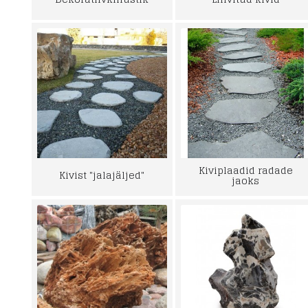
Kiviplaadid radade
Kivist "jalajäljed"
jaoks