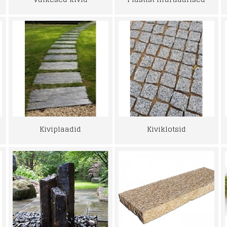
Kiviplaadid
Kiviklotsid