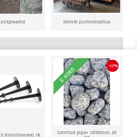
aniitplaadid
Seinte puitviimistlus
-12%
E-HIND
Lihvitud pipar 10/30mm, 20
li kinnitusnael, tk
kg