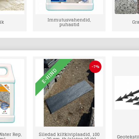
Immutusvahendid,
ik
Gr
puhastid
-7%
E-HIND
ater Rep,
Siledad kiltkiviplaadid, 100
Geotekstii
 ml
× 30 cm, tk (alates 20 tk)